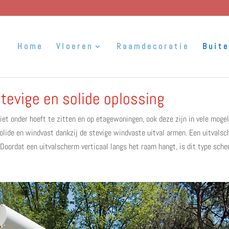
Home
Vloeren
Raamdecoratie
Buit
tevige en solide oplossing
et onder hoeft te zitten en op etagewoningen, ook deze zijn in vele mogel
 solide en windvast dankzij de stevige windvaste uitval armen. Een uitvals
 Doordat een uitvalscherm verticaal langs het raam hangt, is dit type scher