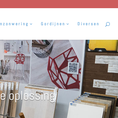
enzonwering
Gordijnen
Diversen
te oplossing