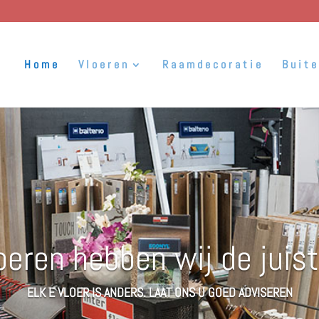
Home
Vloeren
Raamdecoratie
Buit
loeren hebben wij de juis
ELK E VLOER IS ANDERS. LAAT ONS U GOED ADVISEREN