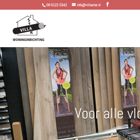
06-5122 0342
info@villastar.nl
Voor alle v