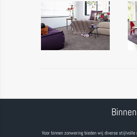
Binnen
Voor binnen zonwering bieden wij diverse stijlvolle