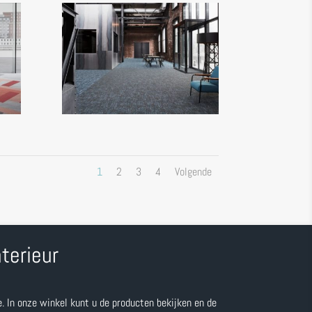
1
2
3
4
Volgende
terieur
e. In onze winkel kunt u de producten bekijken en de